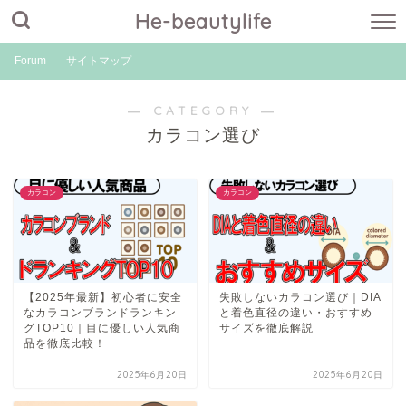
He-beautylife
Forum
サイトマップ
― CATEGORY ―
カラコン選び
カラコン
カラコン
【2025年最新】初心者に安全
失敗しないカラコン選び｜DIA
なカラコンブランドランキン
と着色直径の違い・おすすめ
グTOP10｜目に優しい人気商
サイズを徹底解説
品を徹底比較！
2025年6月20日
2025年6月20日