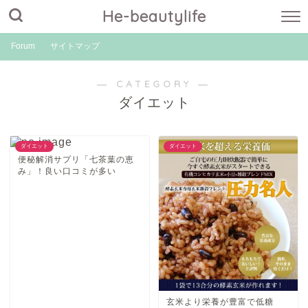
He-beautylife
Forum
サイトマップ
― CATEGORY ―
ダイエット
ダイエット
ダイエット
便秘解消サプリ「七茶葉の恵
み」！良い口コミが多い
玄米より栄養が豊富で低糖