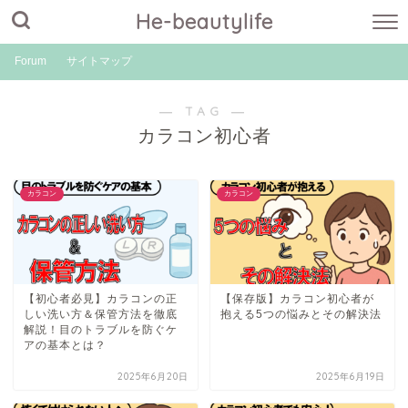
He-beautylife
Forum
サイトマップ
― TAG ―
カラコン初心者
カラコン
カラコン
【初心者必見】カラコンの正
【保存版】カラコン初心者が
しい洗い方＆保管方法を徹底
抱える5つの悩みとその解決法
解説！目のトラブルを防ぐケ
アの基本とは？
2025年6月20日
2025年6月19日