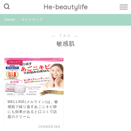
He-beautylife
Forum
サイトマップ
― TAG ―
敏感肌
スキンケア
MELLINE(メルライン)は、敏
感肌で繰り返すあごニキビ跡
にも効果があると口コミで話
題のクリーム
2016年8月28日