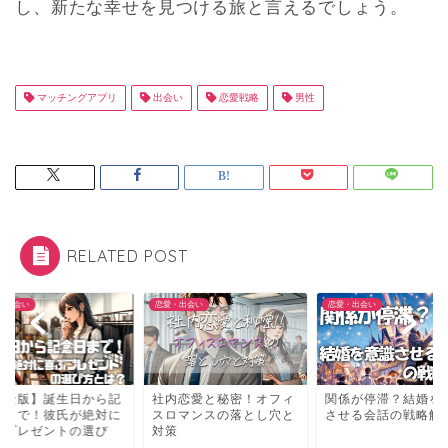
し、新たな幸せを見つける旅と言えるでしょう。
マッチングアプリ
出会い
恋愛戦略
男性
RELATED POST
恋愛・出会い
恋愛・出会い
】誕生日から記
社内恋愛と秘密！オフィ
関係が停滞？結婚を意識
！彼氏が絶対に
スロマンスの落とし穴と
させる会話の戦略解説
ゼントの選び
対策