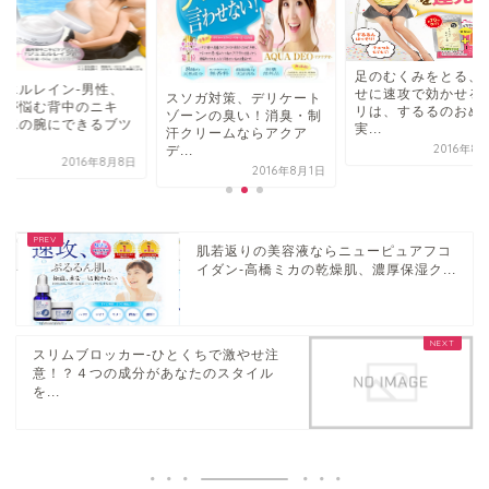
足のむくみをとる、
ュエルレイン-男性、
せに速攻で効かせる
スソガ対策、デリケート
性が悩む背中のニキ
リは、するるのおめ
ゾーンの臭い！消臭・制
、二の腕にできるブツ
実...
汗クリームならアクア
.
2016年8
デ...
2016年8月8日
2016年8月1日
肌若返りの美容液ならニューピュアフコ
イダン-高橋ミカの乾燥肌、濃厚保湿ク...
スリムブロッカー-ひとくちで激やせ注
意！？４つの成分があなたのスタイル
を...