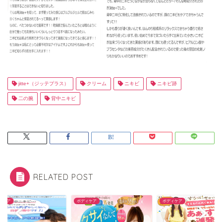
jitte+（ジッテプラス）
クリーム
ニキビ
ニキビ跡
二の腕
背中ニキビ
RELATED POST
ィケア
ボディケア
ボディケア