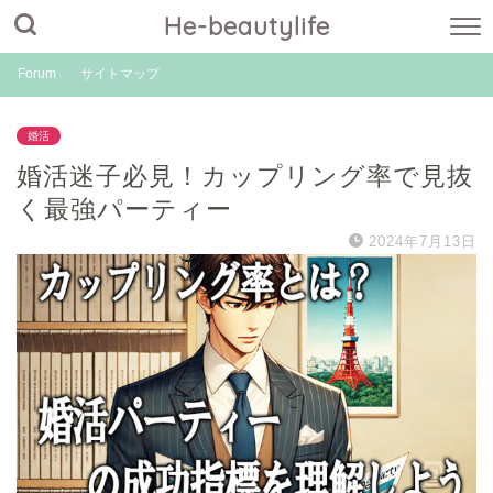
He-beautylife
Forum
サイトマップ
婚活
婚活迷子必見！カップリング率で見抜
く最強パーティー
2024年7月13日