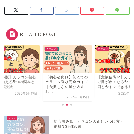
RELATED POST
コン
カラコン
カラコン
保存版】カラコン初心
【初心者向け】初めての
【危険信号!?】カラ
が抱える5つの悩みと
カラコン選び完全ガイド
で目が赤くなる5つ
の解決法
｜失敗しない選び方＆
因と今すぐできる対策.
お...
2025年6月19日
2025年6
2025年6月19日
初心者必見！カラコンの正しいつけ方と
絶対NG行動5選