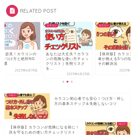
RELATED POST
コン
カラコン
カラコン
心者必見！カラコンの
あなたは大丈夫？カラコ
【保存版】カラコン
しいつけ方と絶対NG
ンの危険な使い方チェッ
者が抱える5つの悩
動5選
クリスト｜失明リスク
その解決法
を...
2025年6月19日
2025年6
2025年6月20日
カラコン初心者でも安心！つけ方・外し
方の基本ステップ＆失敗しないコツ
【保存版】カラコンが危険になる前に！
目を守るための使い方チェックリスト