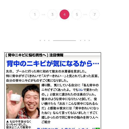
...
...
1
3
4
5
7