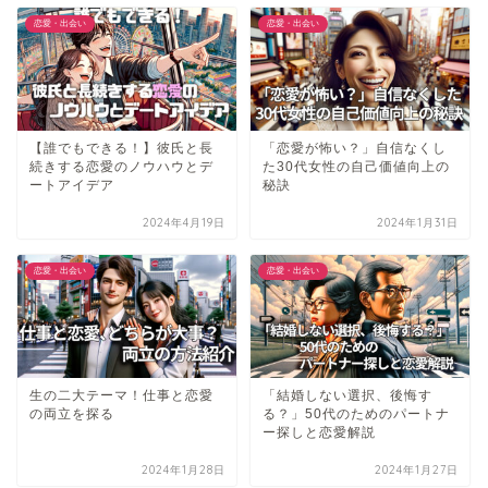
恋愛・出会い
恋愛・出会い
【誰でもできる！】彼氏と長
「恋愛が怖い？」自信なくし
続きする恋愛のノウハウとデ
た30代女性の自己価値向上の
ートアイデア
秘訣
2024年4月19日
2024年1月31日
恋愛・出会い
恋愛・出会い
生の二大テーマ！仕事と恋愛
「結婚しない選択、後悔す
の両立を探る
る？」50代のためのパートナ
ー探しと恋愛解説
2024年1月28日
2024年1月27日