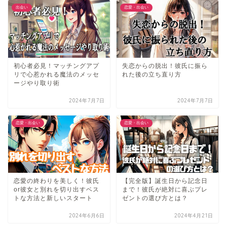
出会い
恋愛・出会い
初心者必見！マッチングアプ
失恋からの脱出！彼氏に振ら
リで心惹かれる魔法のメッセ
れた後の立ち直り方
ージやり取り術
2024年7月7日
2024年7月7日
恋愛・出会い
恋愛・出会い
恋愛の終わりを美しく！彼氏
【完全版】誕生日から記念日
or彼女と別れを切り出すベス
まで！彼氏が絶対に喜ぶプレ
トな方法と新しいスタート
ゼントの選び方とは？
2024年6月6日
2024年4月21日