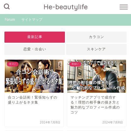
He-beautylife
Forum
サイトマップ
最新記事
カラコン
恋愛・出会い
スキンケア
合コン
出会い
合コン会話術！緊張知らずの
マッチングアプリで成功す
盛り上がるネタ集
る！理想の相手像の描き方と
魅力的なプロフィール作成の
コツ
2024年7月8日
2024年7月8日